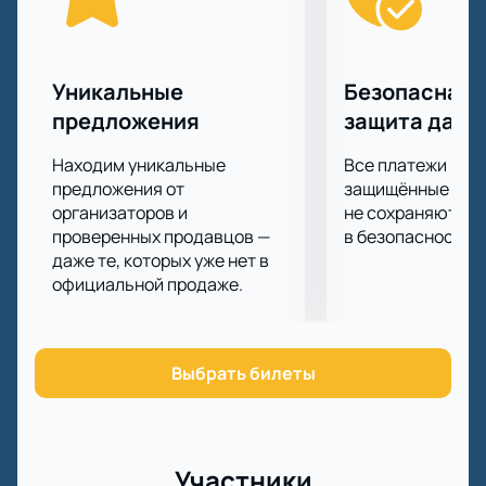
другие названия и с 2015 года он носит имя
«Ротор».
Получив первое место в первенстве Футбольной
национальной лиги в сезоне 2019-2020 г, команда
Уникальные
Безопасная 
впервые за 16 лет вернулась в Премьер-Лигу и
предложения
защита данн
будет бороться за первенство с командой «Ахмат».
Находим уникальные
Все платежи про
предложения от
защищённые шлю
организаторов и
не сохраняются 
проверенных продавцов —
в безопасности.
даже те, которых уже нет в
официальной продаже.
Выбрать билеты
Участники