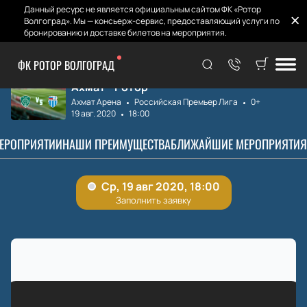
Данный ресурс не является официальным сайтом ФК «Ротор
Волгоград». Мы — консьерж-сервис, предоставляющий услуги по
бронированию и доставке билетов на мероприятия.
ФК РОТОР ВОЛГОГРАД
Главная
Матчи и Билеты
Ахмат - Ротор
Ахмат - Ротор
Ахмат Арена
Российская Премьер Лига
0+
19 авг. 2020
18:00
МЕРОПРИЯТИИ
НАШИ ПРЕИМУЩЕСТВА
БЛИЖАЙШИЕ МЕРОПРИЯТИЯ