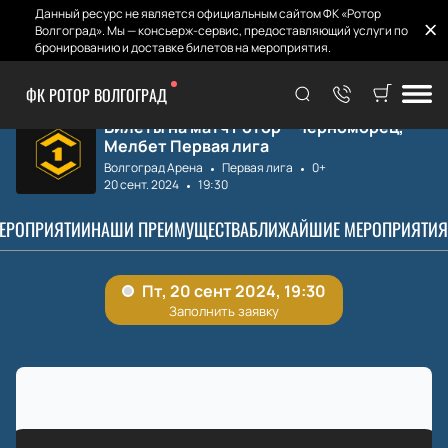
Данный ресурс не является официальным сайтом ФК «Ротор
Волгоград». Мы — консьерж-сервис, предоставляющий услуги по
бронированию и доставке билетов на мероприятия.
ФК РОТОР ВОЛГОГРАД
Главная
Матчи и Билеты
Ротор – Черномор...
Билеты на матч Ротор – Черноморец,
Мелбет Первая лига
Волгоград Арена
Первая лига
0+
20 сент. 2024
19:30
МЕРОПРИЯТИИ
НАШИ ПРЕИМУЩЕСТВА
БЛИЖАЙШИЕ МЕРОПРИЯТИЯ