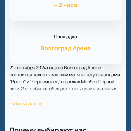
~
2 часа
Площадка
Волгоград Арена
21 сентября 2024 года на Волгоград Арене
состоится захватывающий матч между командами
"Ротор" и "Черноморец" в рамках Мелбет Первой
лиги. Это событие обещает стать одним из самых
ярких моментов сезона.
Футбольный клуб "Ротор" из Волгограда имеет
Читать дальше...
богатую историю и множество достижений. Клуб
дважды становился серебряным призёром
чемпионата России, а также завоёвывал бронзу.
Почему выбирают нас
"Ротор" является финалистом Кубка России и Кубка