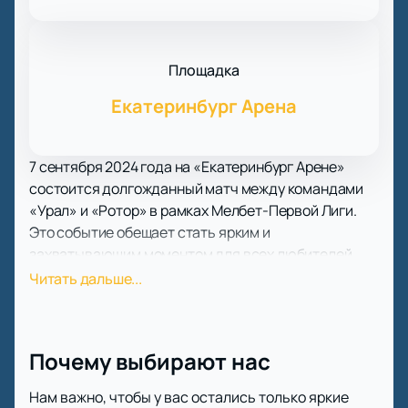
Площадка
Екатеринбург Арена
7 сентября 2024 года на «Екатеринбург Арене»
состоится долгожданный матч между командами
«Урал» и «Ротор» в рамках Мелбет-Первой Лиги.
Это событие обещает стать ярким и
захватывающим моментом для всех любителей
футбола.
Читать дальше...
«Урал», основанный в 1930 году, является одним из
старейших футбольных клубов России. Команда
имеет богатую историю, начиная с момента
Почему выбирают нас
создания под названием «Уралмашстрой» при
Уральском заводе тяжёлого машиностроения. За
Нам важно, чтобы у вас остались только яркие
свою долгую историю клуб неоднократно менял