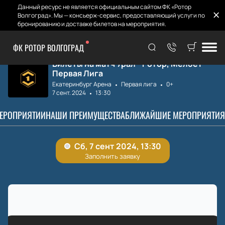
Данный ресурс не является официальным сайтом ФК «Ротор
Волгоград». Мы — консьерж-сервис, предоставляющий услуги по
бронированию и доставке билетов на мероприятия.
ФК РОТОР ВОЛГОГРАД
Главная
Матчи и Билеты
Урал - Ротор
Билеты на матч Урал - Ротор, Мелбет
Первая Лига
Екатеринбург Арена
Первая лига
0+
7 сент. 2024
13:30
МЕРОПРИЯТИИ
НАШИ ПРЕИМУЩЕСТВА
БЛИЖАЙШИЕ МЕРОПРИЯТИЯ