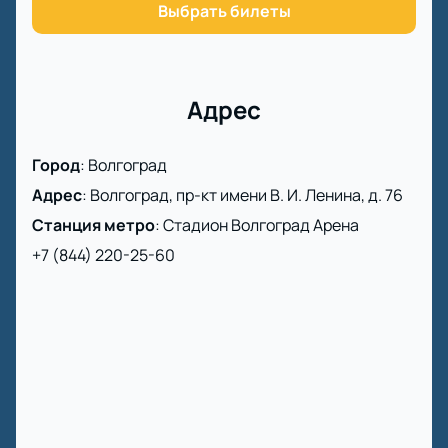
чтобы вы могли без лишних хлопот наслаждаться
Выбрать билеты
игрой.
Погрузитесь в атмосферу настоящего футбольного
праздника на Волгоград Арене и станьте
свидетелем захватывающего противостояния
Адрес
Ротор и Урал. Не откладывайте,
купите билеты
на
нашем сайте и обеспечьте себе место на трибуне,
Город
:
Волгоград
чтобы в полной мере насладиться этим событием!
Адрес
:
Волгоград, пр-кт имени В. И. Ленина, д. 76
Станция метро
:
Стадион Волгоград Арена
+7 (844) 220-25-60