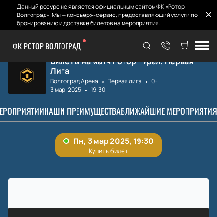
Данный ресурс не является официальным сайтом ФК «Ротор
Волгоград». Мы — консьерж-сервис, предоставляющий услуги по
бронированию и доставке билетов на мероприятия.
ФК РОТОР ВОЛГОГРАД
Главная
Матчи и Билеты
Ротор - Урал
Билеты на матч Ротор - Урал, Первая
Лига
Волгоград Арена
Первая лига
0+
3 мар. 2025
19:30
МЕРОПРИЯТИИ
НАШИ ПРЕИМУЩЕСТВА
БЛИЖАЙШИЕ МЕРОПРИЯТИЯ