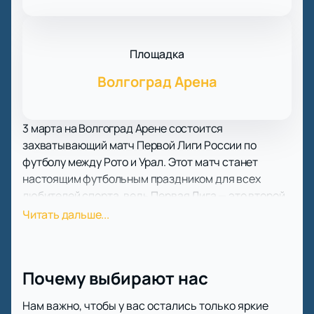
Площадка
Волгоград Арена
3 марта на Волгоград Арене состоится
захватывающий матч Первой Лиги России по
футболу между Рото и Урал. Этот матч станет
настоящим футбольным праздником для всех
любителей спорта, ведь Первая Лига — это второй
по значимости дивизион профессионального
Читать дальше...
футбола в России, где команды стремятся
показать всё своё мастерство и побороться за
повышение в классе.
Почему выбирают нас
Волгоград Арена — это современный стадион,
который был построен для Чемпионата мира по
Нам важно, чтобы у вас остались только яркие
футболу 2018 года. Он вмещает 45 тысяч зрителей и