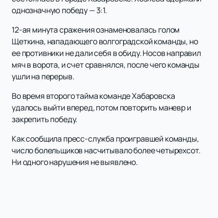
однозначную победу — 3:1.
12-ая минута сражения ознаменовалась голом
Щеткина, нападающего волгоградской команды, но
ее противники не дали себя в обиду. Носов направил
мяч в ворота, и счет сравнялся, после чего команды
ушли на перерыв.
Во время второго тайма команде Хабаровска
удалось выйти вперед, потом повторить маневр и
закрепить победу.
Как сообщила пресс-служба проигравшей команды,
число болельщиков насчитывало более четырехсот.
Ни одного нарушения не выявлено.