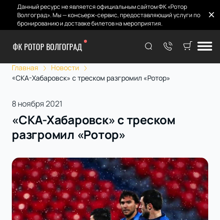
Данный ресурс не является официальным сайтом ФК «Ротор
Волгоград». Мы — консьерж-сервис, предоставляющий услуги по
бронированию и доставке билетов на мероприятия.
ФК РОТОР ВОЛГОГРАД
Главная
Новости
«СКА-Хабаровск» с треском разгромил «Ротор»
8 ноября 2021
«СКА-Хабаровск» с треском
разгромил «Ротор»