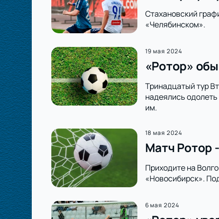
Стахановский график
«Челябинском».
19 мая 2024
«Ротор» обы
Тринадцатый тур Вт
надеялись одолеть 
им.
18 мая 2024
Матч Ротор 
Приходите на Волго
«Новосибирск». По
6 мая 2024