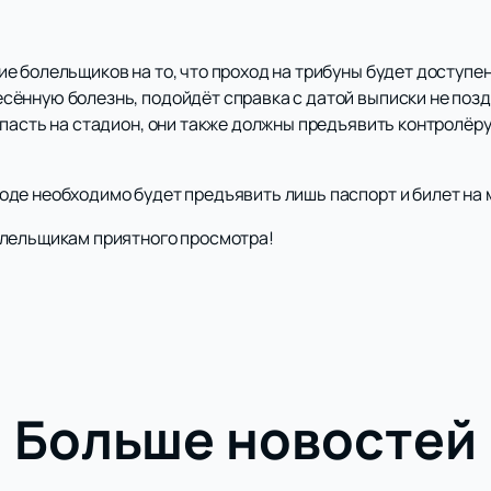
 болельщиков на то, что проход на трибуны будет доступен 
ённую болезнь, подойдёт справка с датой выписки не позд
опасть на стадион, они также должны предъявить контролёр
де необходимо будет предъявить лишь паспорт и билет на 
олельщикам приятного просмотра!
Больше новостей