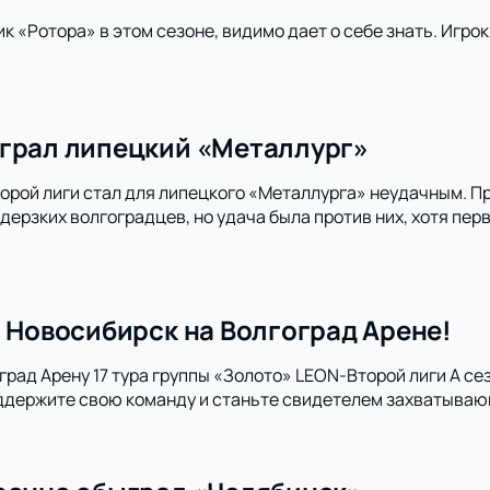
 «Ротора» в этом сезоне, видимо дает о себе знать. Игрок
грал липецкий «Металлург»
орой лиги стал для липецкого «Металлурга» неудачным. Пр
дерзких волгоградцев, но удача была против них, хотя пе
- Новосибирск на Волгоград Арене!
град Арену 17 тура группы «Золото» LEON-Второй лиги А се
ддержите свою команду и станьте свидетелем захватываю