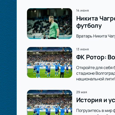
14 июня
Никита Чагр
футболу
Вратарь Никита Чаг
13 июня
ФК Ротор: В
Откройте для себя 
стадионе Волгоград
национальной лиги!
29 мая
История и у
Погрузитесь в мир 