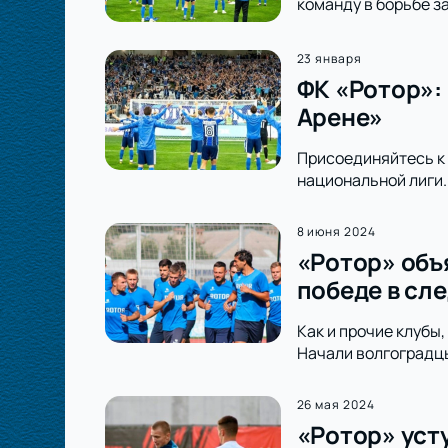
команду в борьбе з
23 января
ФК «Ротор»:
Арене»
Присоединяйтесь к 
национальной лиги.
8 июня 2024
«Ротор» объя
победе в сл
Как и прочие клубы
Начали волгоградцы
26 мая 2024
«Ротор» уст