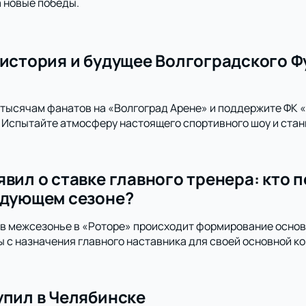
а новые победы.
 история и будущее Волгоградского Ф
тысячам фанатов на «Волгоград Арене» и поддержите ФК 
 Испытайте атмосферу настоящего спортивного шоу и стан
вил о ставке главного тренера: кто 
едующем сезоне?
, в межсезонье в «Роторе» происходит формирование основ
 с назначения главного наставника для своей основной к
упил в Челябинске