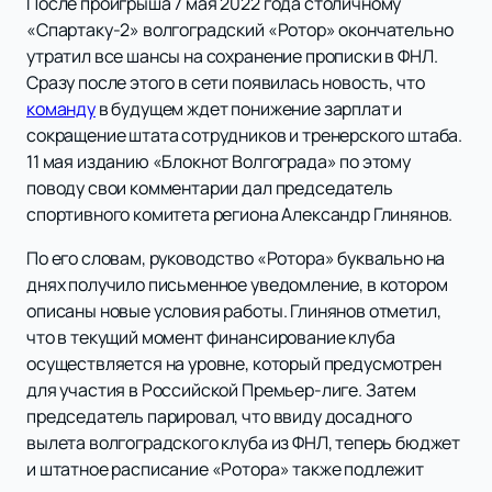
После проигрыша 7 мая 2022 года столичному
«Спартаку-2» волгоградский «Ротор» окончательно
утратил все шансы на сохранение прописки в ФНЛ.
Сразу после этого в сети появилась новость, что
команду
в будущем ждет понижение зарплат и
сокращение штата сотрудников и тренерского штаба.
11 мая изданию «Блокнот Волгограда» по этому
поводу свои комментарии дал председатель
спортивного комитета региона Александр Глинянов.
По его словам, руководство «Ротора» буквально на
днях получило письменное уведомление, в котором
описаны новые условия работы. Глинянов отметил,
что в текущий момент финансирование клуба
осуществляется на уровне, который предусмотрен
для участия в Российской Премьер-лиге. Затем
председатель парировал, что ввиду досадного
вылета волгоградского клуба из ФНЛ, теперь бюджет
и штатное расписание «Ротора» также подлежит