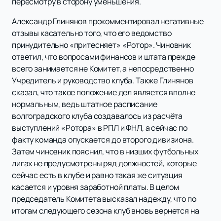
пересмотру в сторону уменьшения.
Александр Глинянов прокомментировал негативные
отзывы касательно того, что его ведомство
принудительно «притесняет» «Ротор». Чиновник
ответил, что вопросами финансов и штата прежде
всего занимается не Комитет, а непосредственно
Учредитель и руководство клуба. Также Глинянов
сказал, что такое положение дел является вполне
нормальным, ведь штатное расписание
волгоградского клуба создавалось из расчёта
выступлений «Ротора» в РПЛ и ФНЛ, а сейчас по
факту команда опускается до второго дивизиона.
Затем чиновник пояснил, что в низших футбольных
лигах не предусмотрены ряд должностей, которые
сейчас есть в клубе и равно такая же ситуация
касается и уровня заработной платы. В целом
председатель Комитета высказал надежду, что по
итогам следующего сезона клуб вновь вернется на