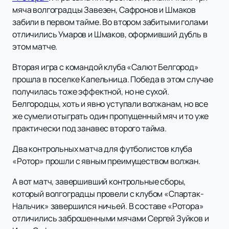
мяча волгоградцы Завезен, Сафронов и Шмаков
забили в первом тайме. Во втором забитыми голами
отличились Умаров и Шмаков, оформивший дубль в
этом матче.
Вторая игра с командой клуба «Салют Белгород»
прошла в поселке Капельница. Победа в этом случае
получилась тоже эффектной, но не сухой.
Белгородцы, хоть и явно уступали волжанам, но все
же сумели отыграть один пропущенный мяч и то уже
практически под занавес второго тайма.
Два контрольных матча для футболистов клуба
«Ротор» прошли с явным преимуществом волжан.
А вот матч, завершивший контрольные сборы,
который волгоградцы провели с клубом «Спартак-
Нальчик» завершился ничьей. В составе «Ротора»
отличились заброшенными мячами Сергей Зуйков и