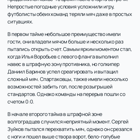
Непростые погодные условия усложнили игру,
футболисты обеих команд теряли мяч даже в простых
ситуациях.
В первом тайме небольшое преимущество имели
гости, они владели мячом больше и несколько раз
пытались открыть счет. Самым ярким моментом стал,
когда Илья Воробьев с левого фланга выполнил
навес в штрафную зону противника, но голкипер
Даниил Баринов успел среагировать и вытащил
сложный мяч. Спартаковцы, также имели несколько
возможностей забить гол, после розыгрышей
стандартов. Однако команды на перерыв пошли со
счетом 0:0.
В начале второго тайма в штрафной зоне
волгоградцев случился неприятный момент. Сергей
Зуйков пытался перехватить мяч, однако он срезался
с ноги и пошел выше створа ворот, бело-голубые