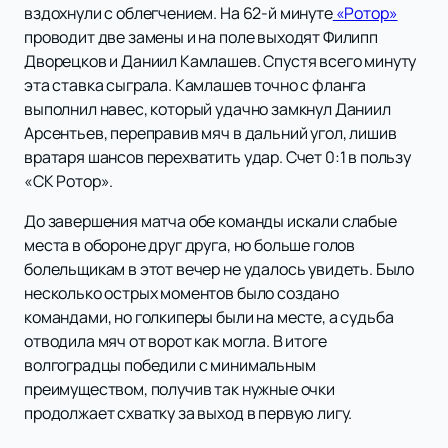
вздохнули с облегчением. На 62-й минуте
«Ротор»
проводит две замены и на поле выходят Филипп
Дворецков и Даниил Камлашев. Спустя всего минуту
эта ставка сыграла. Камлашев точно с фланга
выполнил навес, который удачно замкнул Даниил
Арсентьев, переправив мяч в дальний угол, лишив
вратаря шансов перехватить удар. Счет 0:1 в пользу
«СК Ротор».
До завершения матча обе команды искали слабые
места в обороне друг друга, но больше голов
болельщикам в этот вечер не удалось увидеть. Было
несколько острых моментов было создано
командами, но голкиперы были на месте, а судьба
отводила мяч от ворот как могла. В итоге
волгоградцы победили с минимальным
преимуществом, получив так нужные очки
продолжает схватку за выход в первую лигу.