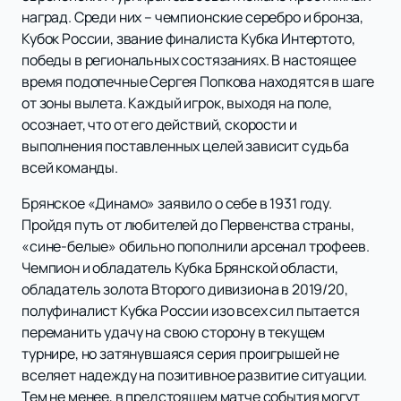
наград. Среди них – чемпионские серебро и бронза,
Кубок России, звание финалиста Кубка Интертото,
победы в региональных состязаниях. В настоящее
время подопечные Сергея Попкова находятся в шаге
от зоны вылета. Каждый игрок, выходя на поле,
осознает, что от его действий, скорости и
выполнения поставленных целей зависит судьба
всей команды.
Брянское «Динамо» заявило о себе в 1931 году.
Пройдя путь от любителей до Первенства страны,
«сине-белые» обильно пополнили арсенал трофеев.
Чемпион и обладатель Кубка Брянской области,
обладатель золота Второго дивизиона в 2019/20,
полуфиналист Кубка России изо всех сил пытается
переманить удачу на свою сторону в текущем
турнире, но затянувшаяся серия проигрышей не
вселяет надежду на позитивное развитие ситуации.
Тем не менее, в предстоящем матче события могут