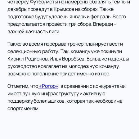
четверку. Футболисты не намерены сбавлять темпы и
декабрь проведут в Крымске на сборах. Также
подготовке будут уделены январь и февраль. Всего
предполагается провести три сбора. Впереди –
важнейшая часть лиги.
Также во время перерыва тренер планирует вести
селекционную работу. Так, команду уже покинули
Кирилл Родионов, Илья Воробьев. Большие надежды
руководство возлагает на молодежную команду,
возможно пополнение придет именно из нее.
Отметим, что
«Ротор»
, в сравнении с конкурентами,
имеет лучшую инфраструктуру и активную
поддержку болельщиков, которая так необходима
спортсменам.