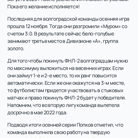
Пока его желание исполняется!
Последняя для волгоградской команды осенняя игра
прошла 12 ноября. Тогда они разгромили «Муром» со
счетом 3:0. В результате сейчас бело-голубые
занимают третье место в Дивизионе «А», группа
золото.
Для того чтобы покинуть ФНЛ-2 волгоградцам нужно
по максимуму выложиться на весенних играх. Если
они займут 1-е и 2-е место, то их ранг повысится
автоматически. Если же они окажутся на 3-м месте,
то футболистам придется участвовать в стыковых
матчах и право покинуть ФНЛ-2 будет у победителя.
Напомним, что во вторую лигу команда вылетела
досрочно в мае 2022 года.
Подводя итоги осенней серии Попков отметил, что
команда выполнила свою работу на твердую