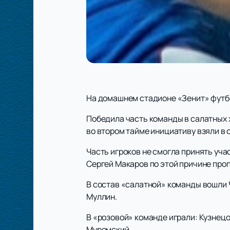
На домашнем стадионе «Зенит» футбо
Победила часть команды в салатных ж
во втором тайме инициативу взяли в 
Часть игроков не смогла принять уча
Сергей Макаров по этой причине про
В состав «салатной» команды вошли Ч
Муллин.
В «розовой» команде играли: Кузнецо
Муромский.