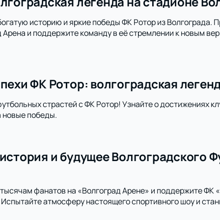
олгоградская легенда на стадионе Во
богатую историю и яркие победы ФК Ротор из Волгограда. 
 Арена и поддержите команду в её стремлении к новым ве
спехи ФК Ротор: волгоградская леген
футбольных страстей с ФК Ротор! Узнайте о достижениях кл
а новые победы.
 история и будущее Волгоградского Ф
тысячам фанатов на «Волгоград Арене» и поддержите ФК 
 Испытайте атмосферу настоящего спортивного шоу и стан