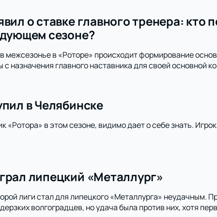
вил о ставке главного тренера: кто 
едующем сезоне?
, в межсезонье в «Роторе» происходит формирование основ
 с назначения главного наставника для своей основной к
упил в Челябинске
 «Ротора» в этом сезоне, видимо дает о себе знать. Игрок
грал липецкий «Металлург»
орой лиги стал для липецкого «Металлурга» неудачным. Пр
дерзких волгоградцев, но удача была против них, хотя пе