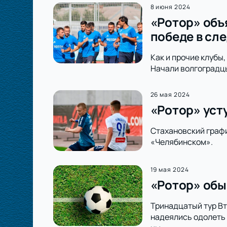
8 июня 2024
«Ротор» объя
победе в сл
Как и прочие клубы
Начали волгоградцы
26 мая 2024
«Ротор» уст
Стахановский график
«Челябинском».
19 мая 2024
«Ротор» обы
Тринадцатый тур Вт
надеялись одолеть 