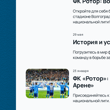
ФК Ротор: В
Откройте для себя 
стадионе Волгоград
национальной лиги!
29 мая
История и у
Погрузитесь в мир 
команду в борьбе з
23 января
ФК «Ротор»:
Арене»
Присоединяйтесь к 
национальной лиги.