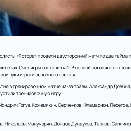
листы «Ротора» провели двусторонний матч по два тайма п
илетах. Счет игры составил 4:2. В первой половине встречи
свои руки игроки основного состава.
стие в тренировочном матче из-за травм. Александр Довбня,
пустили тренировочную игру.
ондрич Гогуа, Кожемякин, Серченков, Фламарион, Песегов, 
в, Николаев, Манучарян, Донцов Дундуков, Тарнов, Саплино