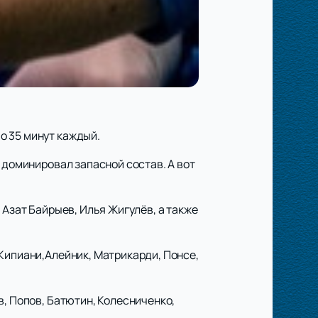
о 35 минут каждый.
 доминировал запасной состав. А вот
 Азат Байрыев, Илья Жигулёв, а также
Кипиани,Алейник, Матрикарди, Понсе,
в, Попов, Батютин, Колесниченко,