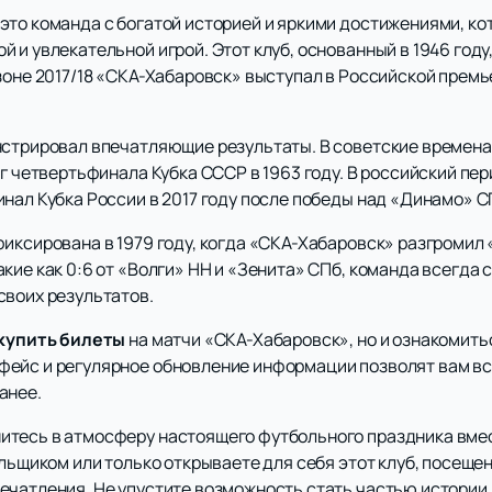
это команда с богатой историей и яркими достижениями, ко
 и увлекательной игрой. Этот клуб, основанный в 1946 году
зоне 2017/18 «СКА-Хабаровск» выступал в Российской премь
нстрировал впечатляющие результаты. В советские времена
иг четвертьфинала Кубка СССР в 1963 году. В российский пе
нал Кубка России в 2017 году после победы над «Динамо» СП
иксирована в 1979 году, когда «СКА-Хабаровск» разгромил 
кие как 0:6 от «Волги» НН и «Зенита» СПб, команда всегда
своих результатов.
купить билеты
на матчи «СКА-Хабаровск», но и ознакомить
ейс и регулярное обновление информации позволят вам вс
анее.
итесь в атмосферу настоящего футбольного праздника вме
ельщиком или только открываете для себя этот клуб, посещ
ечатления. Не упустите возможность стать частью истории 