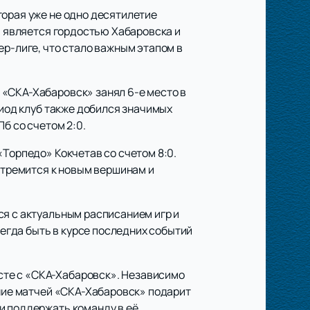
торая уже не одно десятилетие
, является гордостью Хабаровска и
ер-лиге, что стало важным этапом в
 «СКА-Хабаровск» занял 6-е место в
риод клуб также добился значимых
б со счетом 2:0.
«Торпедо» Кокчетав со счетом 8:0.
 стремится к новым вершинам и
ся с актуальным расписанием игр и
егда быть в курсе последних событий
сте с «СКА-Хабаровск». Независимо
ение матчей «СКА-Хабаровск» подарит
и поддержать команду в её