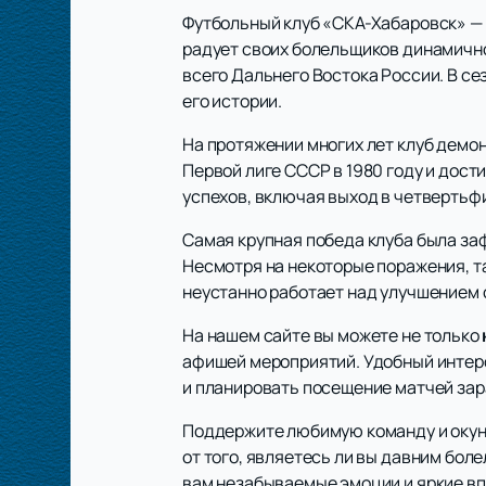
Футбольный клуб «СКА-Хабаровск» — 
радует своих болельщиков динамичной
всего Дальнего Востока России. В се
его истории.
На протяжении многих лет клуб демо
Первой лиге СССР в 1980 году и дост
успехов, включая выход в четвертьфи
Самая крупная победа клуба была заф
Несмотря на некоторые поражения, та
неустанно работает над улучшением 
На нашем сайте вы можете не только
афишей мероприятий. Удобный интерф
и планировать посещение матчей зар
Поддержите любимую команду и окун
от того, являетесь ли вы давним бол
вам незабываемые эмоции и яркие вп