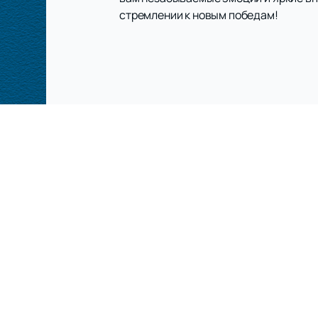
стремлении к новым победам!
Матчи и Билеты
Ново